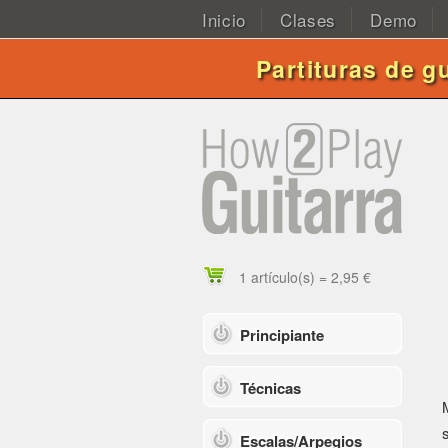
Inicio
Clases
Demo
Partituras de g
1 artículo(s) = 2,95 €
Principiante
Técnicas
Escalas/Arpegios