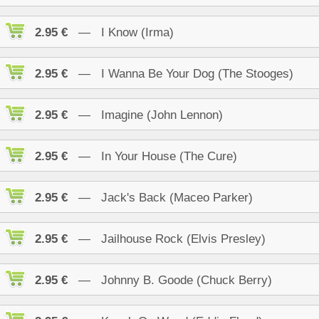
2.95 €
— I Know (Irma)
2.95 €
— I Wanna Be Your Dog (The Stooges)
2.95 €
— Imagine (John Lennon)
2.95 €
— In Your House (The Cure)
2.95 €
— Jack's Back (Maceo Parker)
2.95 €
— Jailhouse Rock (Elvis Presley)
2.95 €
— Johnny B. Goode (Chuck Berry)