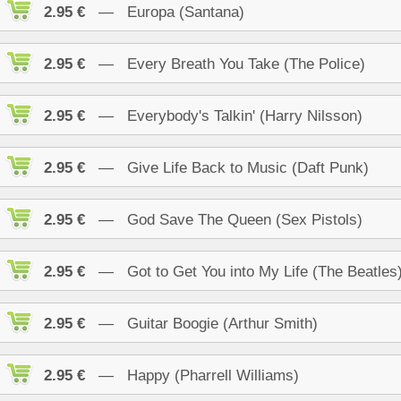
2.95 €
— Europa (Santana)
2.95 €
— Every Breath You Take (The Police)
2.95 €
— Everybody's Talkin' (Harry Nilsson)
2.95 €
— Give Life Back to Music (Daft Punk)
2.95 €
— God Save The Queen (Sex Pistols)
2.95 €
— Got to Get You into My Life (The Beatles
2.95 €
— Guitar Boogie (Arthur Smith)
2.95 €
— Happy (Pharrell Williams)