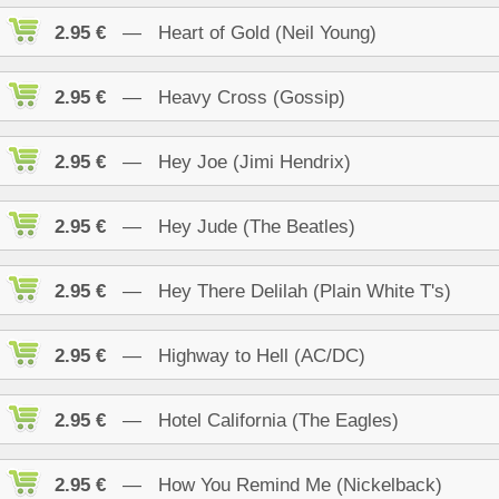
2.95 €
— Heart of Gold (Neil Young)
2.95 €
— Heavy Cross (Gossip)
2.95 €
— Hey Joe (Jimi Hendrix)
2.95 €
— Hey Jude (The Beatles)
2.95 €
— Hey There Delilah (Plain White T's)
2.95 €
— Highway to Hell (AC/DC)
2.95 €
— Hotel California (The Eagles)
2.95 €
— How You Remind Me (Nickelback)