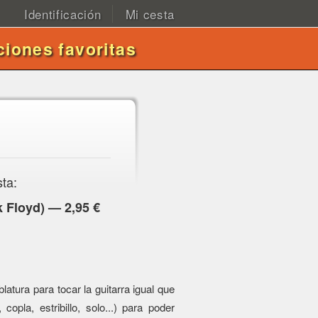
Identificación
Mi cesta
ciones favoritas
sta:
k Floyd) — 2,95 €
atura para tocar la guitarra igual que
 copla, estribillo, solo...) para poder