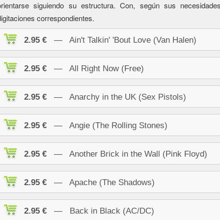
orientarse siguiendo su estructura. Con, según sus necesidad
digitaciones correspondientes.
2.95 €
— Ain't Talkin' 'Bout Love (Van Halen)
2.95 €
— All Right Now (Free)
2.95 €
— Anarchy in the UK (Sex Pistols)
2.95 €
— Angie (The Rolling Stones)
2.95 €
— Another Brick in the Wall (Pink Floyd)
2.95 €
— Apache (The Shadows)
2.95 €
— Back in Black (AC/DC)