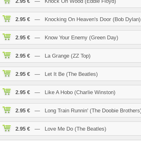
2.95 €
— Knock On Wood (Eddie Floyd)
2.95 €
— Knocking On Heaven's Door (Bob Dylan)
2.95 €
— Know Your Enemy (Green Day)
2.95 €
— La Grange (ZZ Top)
2.95 €
— Let It Be (The Beatles)
2.95 €
— Like A Hobo (Charlie Winston)
2.95 €
— Long Train Runnin' (The Doobie Brothers
2.95 €
— Love Me Do (The Beatles)