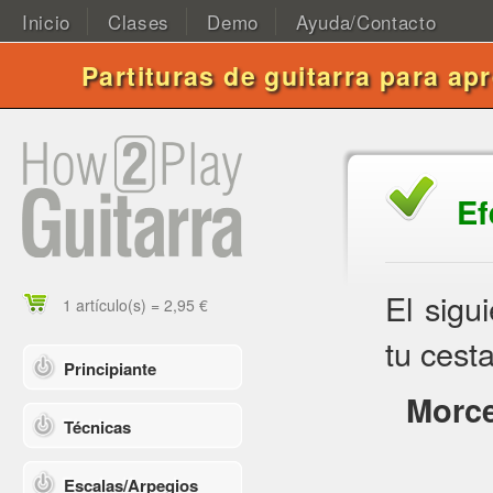
Inicio
Clases
Demo
Ayuda/Contacto
Partituras de guitarra para ap
Ef
El sigu
1 artículo(s) = 2,95 €
tu cesta
Principiante
Morce
Técnicas
Escalas/Arpegios