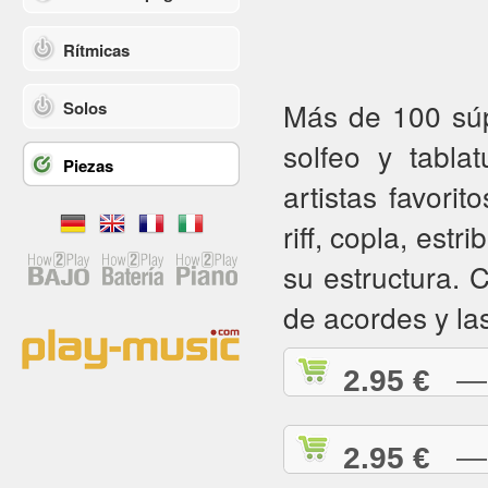
Rítmicas
Más de 100 súpe
Solos
solfeo y tabla
Piezas
artistas favorit
riff, copla, estr
su estructura.
de acordes y la
2.95 €
— A
2.95 €
— A