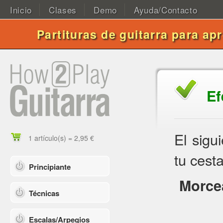
Inicio
Clases
Demo
Ayuda/Contacto
Partituras de guitarra para ap
Ef
El sigu
1 artículo(s) = 2,95 €
tu cesta
Principiante
Morce
Técnicas
Escalas/Arpegios