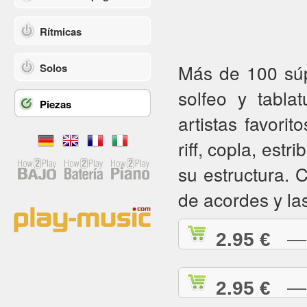
Rítmicas
Más de 100 súpe
Solos
solfeo y tabla
Piezas
artistas favorit
riff, copla, estr
su estructura.
de acordes y la
2.95 €
— A
2.95 €
— A