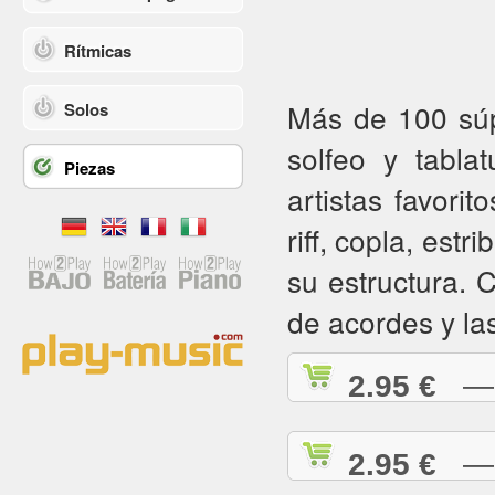
Rítmicas
Más de 100 súpe
Solos
solfeo y tabla
Piezas
artistas favorit
riff, copla, estr
su estructura.
de acordes y la
2.95 €
— A
2.95 €
— A