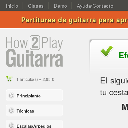
Inicio
Clases
Demo
Ayuda/Contacto
Partituras de guitarra para ap
Ef
El sigu
1 artículo(s) = 2,95 €
tu cesta
Principiante
M
Técnicas
Escalas/Arpegios