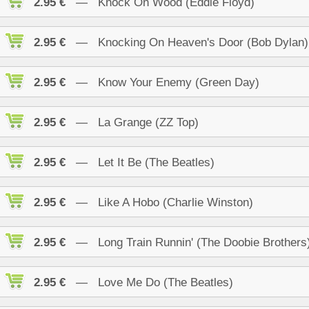
2.95 €
— Knock On Wood (Eddie Floyd)
2.95 €
— Knocking On Heaven's Door (Bob Dylan)
2.95 €
— Know Your Enemy (Green Day)
2.95 €
— La Grange (ZZ Top)
2.95 €
— Let It Be (The Beatles)
2.95 €
— Like A Hobo (Charlie Winston)
2.95 €
— Long Train Runnin' (The Doobie Brothers
2.95 €
— Love Me Do (The Beatles)