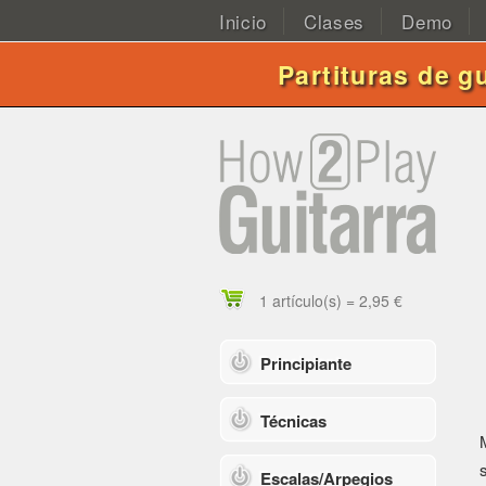
Inicio
Clases
Demo
Partituras de g
1 artículo(s) = 2,95 €
Principiante
Técnicas
Escalas/Arpegios