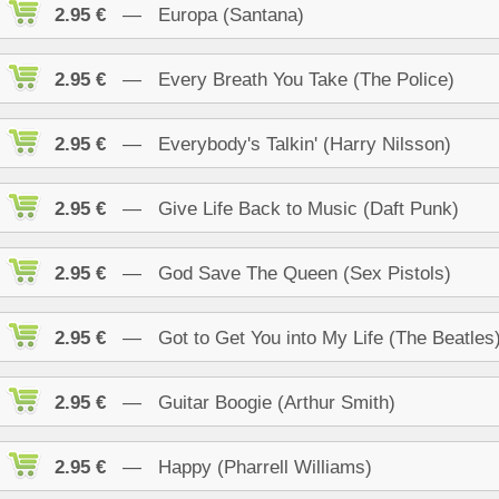
2.95 €
— Europa (Santana)
2.95 €
— Every Breath You Take (The Police)
2.95 €
— Everybody's Talkin' (Harry Nilsson)
2.95 €
— Give Life Back to Music (Daft Punk)
2.95 €
— God Save The Queen (Sex Pistols)
2.95 €
— Got to Get You into My Life (The Beatles
2.95 €
— Guitar Boogie (Arthur Smith)
2.95 €
— Happy (Pharrell Williams)