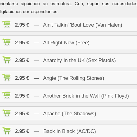
orientarse siguiendo su estructura. Con, según sus necesidad
digitaciones correspondientes.
2.95 €
— Ain't Talkin' 'Bout Love (Van Halen)
2.95 €
— All Right Now (Free)
2.95 €
— Anarchy in the UK (Sex Pistols)
2.95 €
— Angie (The Rolling Stones)
2.95 €
— Another Brick in the Wall (Pink Floyd)
2.95 €
— Apache (The Shadows)
2.95 €
— Back in Black (AC/DC)