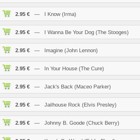
2.95 €
— I Know (Irma)
2.95 €
— I Wanna Be Your Dog (The Stooges)
2.95 €
— Imagine (John Lennon)
2.95 €
— In Your House (The Cure)
2.95 €
— Jack's Back (Maceo Parker)
2.95 €
— Jailhouse Rock (Elvis Presley)
2.95 €
— Johnny B. Goode (Chuck Berry)