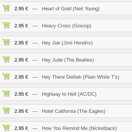
2.95 €
— Heart of Gold (Neil Young)
2.95 €
— Heavy Cross (Gossip)
2.95 €
— Hey Joe (Jimi Hendrix)
2.95 €
— Hey Jude (The Beatles)
2.95 €
— Hey There Delilah (Plain White T's)
2.95 €
— Highway to Hell (AC/DC)
2.95 €
— Hotel California (The Eagles)
2.95 €
— How You Remind Me (Nickelback)