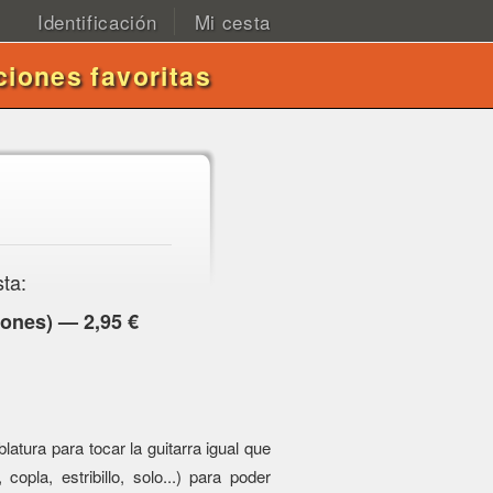
Identificación
Mi cesta
ciones favoritas
sta:
ones) — 2,95 €
atura para tocar la guitarra igual que
 copla, estribillo, solo...) para poder