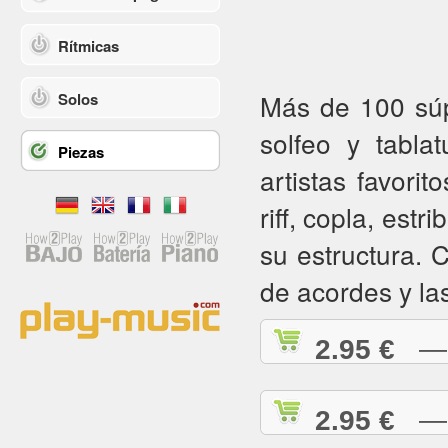
Rítmicas
Más de 100 súpe
Solos
solfeo y tabla
Piezas
artistas favorit
riff, copla, estr
su estructura.
de acordes y la
2.95 €
— A
2.95 €
— A