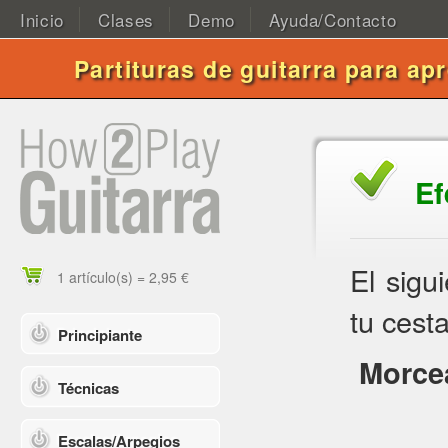
Inicio
Clases
Demo
Ayuda/Contacto
Partituras de guitarra para ap
Ef
El sigu
1 artículo(s) = 2,95 €
tu cesta
Principiante
Morcea
Técnicas
Escalas/Arpegios