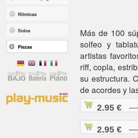
Rítmicas
Más de 100 súpe
Solos
solfeo y tabla
Piezas
artistas favorit
riff, copla, estr
su estructura.
de acordes y la
2.95 €
— A
2.95 €
— A