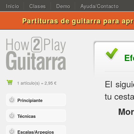
Inicio
Clases
Demo
Ayuda/Contacto
Partituras de guitarra para ap
Ef
El sigu
1 artículo(s) = 2,95 €
tu cesta
Principiante
Mor
Técnicas
Escalas/Arpegios