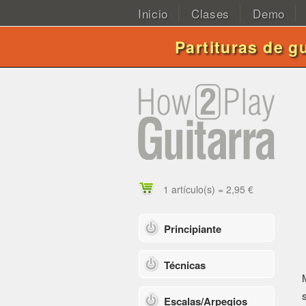
Inicio
Clases
Demo
Partituras de g
1 artículo(s) = 2,95 €
Principiante
Técnicas
Escalas/Arpegios