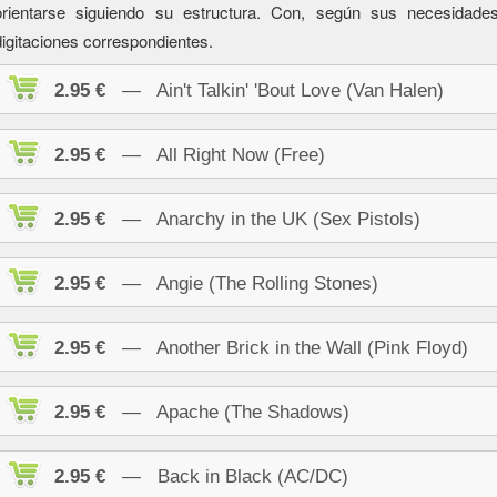
orientarse siguiendo su estructura. Con, según sus necesidad
digitaciones correspondientes.
2.95 €
— Ain't Talkin' 'Bout Love (Van Halen)
2.95 €
— All Right Now (Free)
2.95 €
— Anarchy in the UK (Sex Pistols)
2.95 €
— Angie (The Rolling Stones)
2.95 €
— Another Brick in the Wall (Pink Floyd)
2.95 €
— Apache (The Shadows)
2.95 €
— Back in Black (AC/DC)