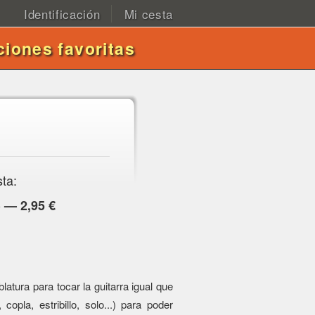
Identificación
Mi cesta
ciones favoritas
sta:
 — 2,95 €
atura para tocar la guitarra igual que
 copla, estribillo, solo...) para poder