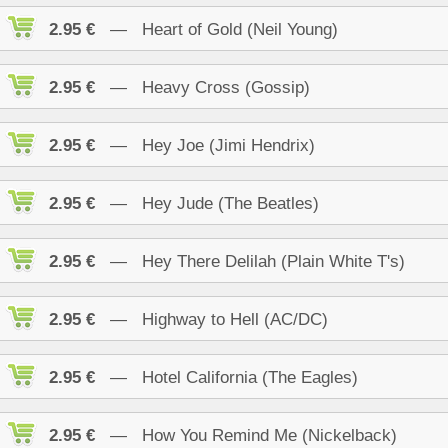
2.95 €
— Heart of Gold (Neil Young)
2.95 €
— Heavy Cross (Gossip)
2.95 €
— Hey Joe (Jimi Hendrix)
2.95 €
— Hey Jude (The Beatles)
2.95 €
— Hey There Delilah (Plain White T's)
2.95 €
— Highway to Hell (AC/DC)
2.95 €
— Hotel California (The Eagles)
2.95 €
— How You Remind Me (Nickelback)