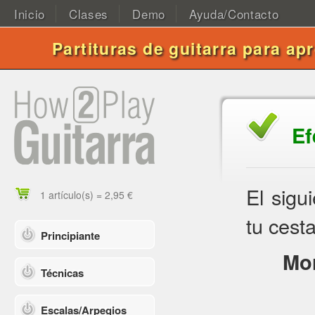
Inicio
Clases
Demo
Ayuda/Contacto
Partituras de guitarra para ap
Ef
El sigu
1 artículo(s) = 2,95 €
tu cesta
Principiante
Mor
Técnicas
Escalas/Arpegios