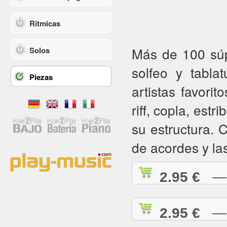
Rítmicas
Más de 100 súpe
Solos
solfeo y tabla
Piezas
artistas favorit
riff, copla, estr
su estructura.
de acordes y la
2.95 €
— A
2.95 €
— A