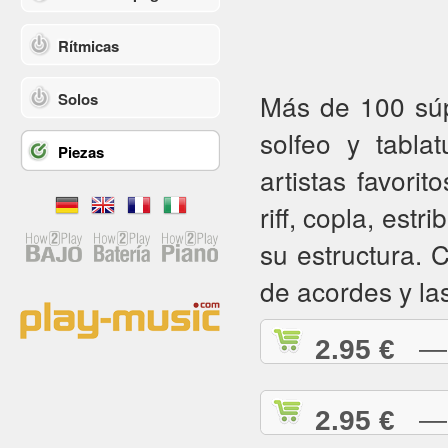
Rítmicas
Más de 100 súpe
Solos
solfeo y tabla
Piezas
artistas favorit
riff, copla, estr
su estructura.
de acordes y la
2.95 €
— A
2.95 €
— A