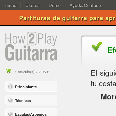
Inicio
Clases
Demo
Ayuda/Contacto
Partituras de guitarra para ap
Ef
El sigu
1 artículo(s) = 2,95 €
tu cesta
Principiante
Morc
Técnicas
Escalas/Arpegios