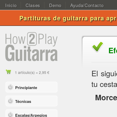
Inicio
Clases
Demo
Ayuda/Contacto
Partituras de guitarra para ap
Ef
El sigu
1 artículo(s) = 2,95 €
tu cesta
Principiante
Morce
Técnicas
Escalas/Arpegios