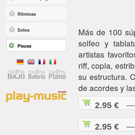
Rítmicas
Más de 100 súpe
Solos
solfeo y tabla
Piezas
artistas favorit
riff, copla, estr
su estructura.
de acordes y la
2.95 €
— A
2.95 €
— A