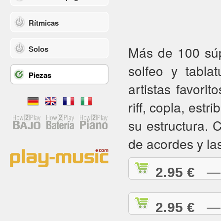
Rítmicas
Más de 100 súpe
Solos
solfeo y tabla
Piezas
artistas favorit
riff, copla, estr
su estructura.
de acordes y la
2.95 €
— A
2.95 €
— A