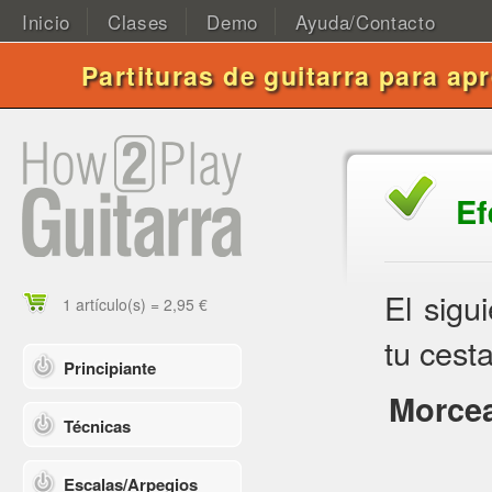
Inicio
Clases
Demo
Ayuda/Contacto
Partituras de guitarra para ap
Ef
El sigu
1 artículo(s) = 2,95 €
tu cesta
Principiante
Morcea
Técnicas
Escalas/Arpegios