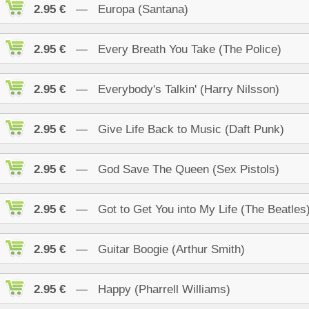
2.95 €
— Europa (Santana)
2.95 €
— Every Breath You Take (The Police)
2.95 €
— Everybody's Talkin' (Harry Nilsson)
2.95 €
— Give Life Back to Music (Daft Punk)
2.95 €
— God Save The Queen (Sex Pistols)
2.95 €
— Got to Get You into My Life (The Beatles
2.95 €
— Guitar Boogie (Arthur Smith)
2.95 €
— Happy (Pharrell Williams)