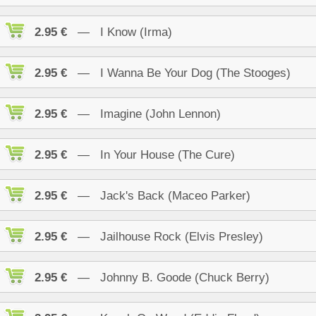
2.95 €
— I Know (Irma)
2.95 €
— I Wanna Be Your Dog (The Stooges)
2.95 €
— Imagine (John Lennon)
2.95 €
— In Your House (The Cure)
2.95 €
— Jack's Back (Maceo Parker)
2.95 €
— Jailhouse Rock (Elvis Presley)
2.95 €
— Johnny B. Goode (Chuck Berry)