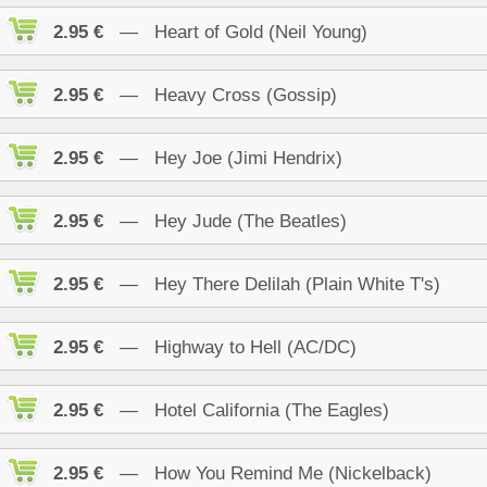
2.95 €
— Heart of Gold (Neil Young)
2.95 €
— Heavy Cross (Gossip)
2.95 €
— Hey Joe (Jimi Hendrix)
2.95 €
— Hey Jude (The Beatles)
2.95 €
— Hey There Delilah (Plain White T's)
2.95 €
— Highway to Hell (AC/DC)
2.95 €
— Hotel California (The Eagles)
2.95 €
— How You Remind Me (Nickelback)