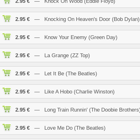
2.95 €
— Knock On Wood (Eddie Floyd)
2.95 €
— Knocking On Heaven's Door (Bob Dylan)
2.95 €
— Know Your Enemy (Green Day)
2.95 €
— La Grange (ZZ Top)
2.95 €
— Let It Be (The Beatles)
2.95 €
— Like A Hobo (Charlie Winston)
2.95 €
— Long Train Runnin' (The Doobie Brothers
2.95 €
— Love Me Do (The Beatles)