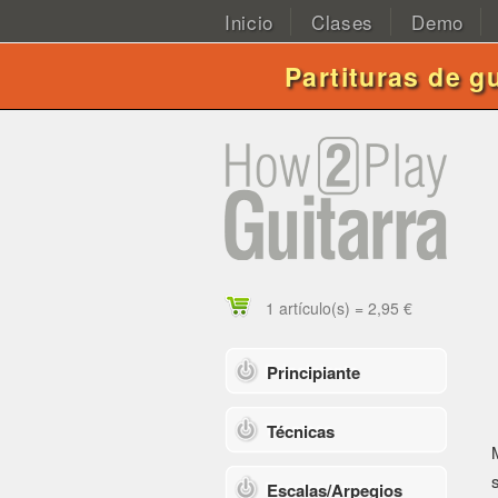
Inicio
Clases
Demo
Partituras de g
1 artículo(s) = 2,95 €
Principiante
Técnicas
Escalas/Arpegios