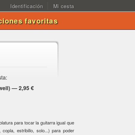
Identificación
Mi cesta
ciones favoritas
sta:
ell) — 2,95 €
atura para tocar la guitarra igual que
 copla, estribillo, solo...) para poder