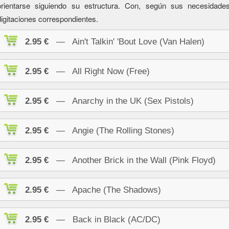
orientarse siguiendo su estructura. Con, según sus necesidad
digitaciones correspondientes.
2.95 €
— Ain't Talkin' 'Bout Love (Van Halen)
2.95 €
— All Right Now (Free)
2.95 €
— Anarchy in the UK (Sex Pistols)
2.95 €
— Angie (The Rolling Stones)
2.95 €
— Another Brick in the Wall (Pink Floyd)
2.95 €
— Apache (The Shadows)
2.95 €
— Back in Black (AC/DC)