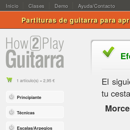
Inicio
Clases
Demo
Ayuda/Contacto
Partituras de guitarra para ap
Ef
El sigu
1 artículo(s) = 2,95 €
tu cesta
Principiante
Morce
Técnicas
Escalas/Arpegios