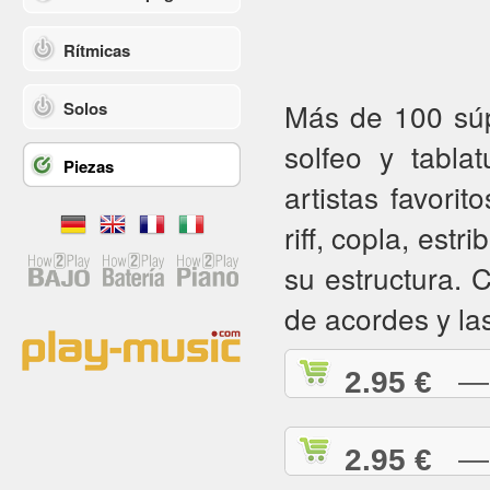
Rítmicas
Más de 100 súpe
Solos
solfeo y tabla
Piezas
artistas favorit
riff, copla, estr
su estructura.
de acordes y la
2.95 €
— A
2.95 €
— A