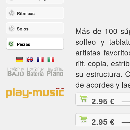
Rítmicas
Más de 100 súpe
Solos
solfeo y tabla
Piezas
artistas favorit
riff, copla, estr
su estructura.
de acordes y la
2.95 €
— A
2.95 €
— A