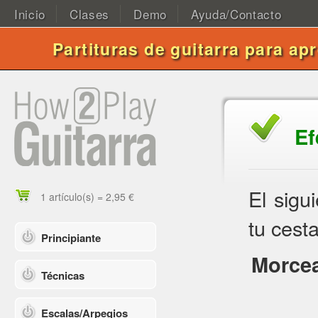
Inicio
Clases
Demo
Ayuda/Contacto
Partituras de guitarra para ap
Ef
El sigu
1 artículo(s) = 2,95 €
tu cesta
Principiante
Morcea
Técnicas
Escalas/Arpegios