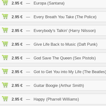
2.95 €
— Europa (Santana)
2.95 €
— Every Breath You Take (The Police)
2.95 €
— Everybody's Talkin' (Harry Nilsson)
2.95 €
— Give Life Back to Music (Daft Punk)
2.95 €
— God Save The Queen (Sex Pistols)
2.95 €
— Got to Get You into My Life (The Beatles
2.95 €
— Guitar Boogie (Arthur Smith)
2.95 €
— Happy (Pharrell Williams)