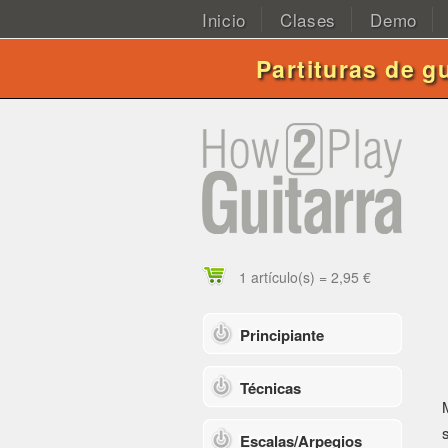
Inicio
Clases
Demo
Partituras de g
1 artículo(s) = 2,95 €
Principiante
Técnicas
Escalas/Arpegios