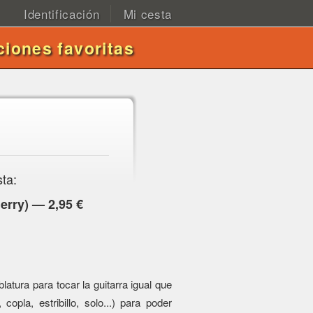
Identificación
Mi cesta
ciones favoritas
sta:
erry) — 2,95 €
atura para tocar la guitarra igual que
 copla, estribillo, solo...) para poder