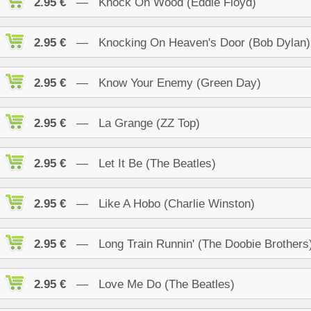
2.95 €
— Knock On Wood (Eddie Floyd)
2.95 €
— Knocking On Heaven's Door (Bob Dylan)
2.95 €
— Know Your Enemy (Green Day)
2.95 €
— La Grange (ZZ Top)
2.95 €
— Let It Be (The Beatles)
2.95 €
— Like A Hobo (Charlie Winston)
2.95 €
— Long Train Runnin' (The Doobie Brothers
2.95 €
— Love Me Do (The Beatles)