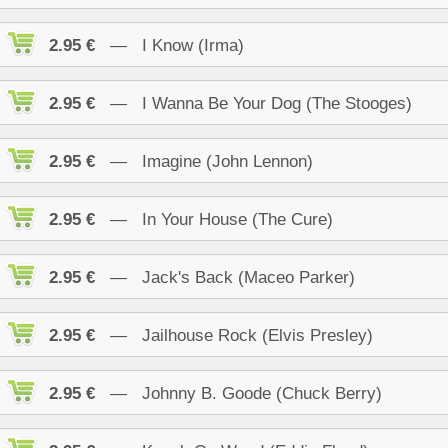
2.95 €
— I Know (Irma)
2.95 €
— I Wanna Be Your Dog (The Stooges)
2.95 €
— Imagine (John Lennon)
2.95 €
— In Your House (The Cure)
2.95 €
— Jack's Back (Maceo Parker)
2.95 €
— Jailhouse Rock (Elvis Presley)
2.95 €
— Johnny B. Goode (Chuck Berry)