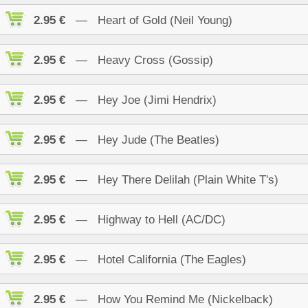
2.95 €
— Heart of Gold (Neil Young)
2.95 €
— Heavy Cross (Gossip)
2.95 €
— Hey Joe (Jimi Hendrix)
2.95 €
— Hey Jude (The Beatles)
2.95 €
— Hey There Delilah (Plain White T's)
2.95 €
— Highway to Hell (AC/DC)
2.95 €
— Hotel California (The Eagles)
2.95 €
— How You Remind Me (Nickelback)