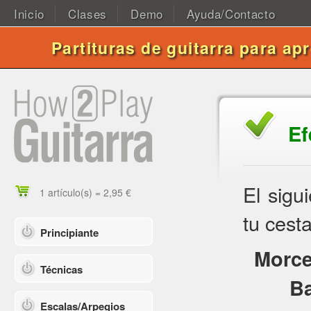
Inicio
Clases
Demo
Ayuda/Contacto
Partituras de guitarra para ap
Ef
El sigu
1 artículo(s) = 2,95 €
tu cesta
Principiante
Morcea
Técnicas
Ba
Escalas/Arpegios