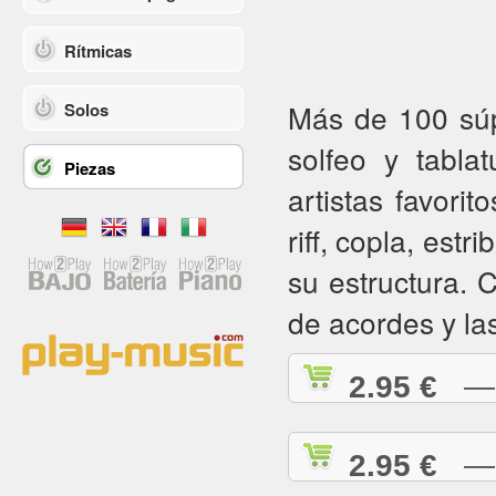
Rítmicas
Más de 100 súpe
Solos
solfeo y tabla
Piezas
artistas favorit
riff, copla, estr
su estructura.
de acordes y la
2.95 €
— A
2.95 €
— A