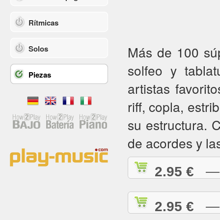
Rítmicas
Más de 100 súpe
Solos
solfeo y tabla
Piezas
artistas favorit
riff, copla, estr
su estructura.
de acordes y la
2.95 €
— A
2.95 €
— A