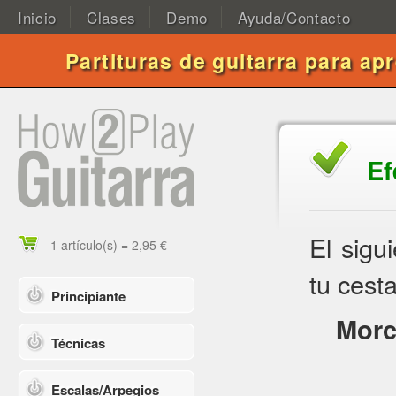
Inicio
Clases
Demo
Ayuda/Contacto
Partituras de guitarra para ap
Ef
El sigu
1 artículo(s) = 2,95 €
tu cesta
Principiante
Morc
Técnicas
Escalas/Arpegios