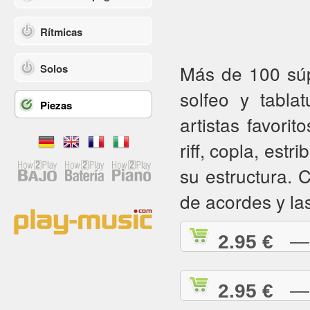
Rítmicas
Más de 100 súpe
Solos
solfeo y tabla
Piezas
artistas favorit
riff, copla, estr
su estructura.
de acordes y la
2.95 €
— A
2.95 €
— A