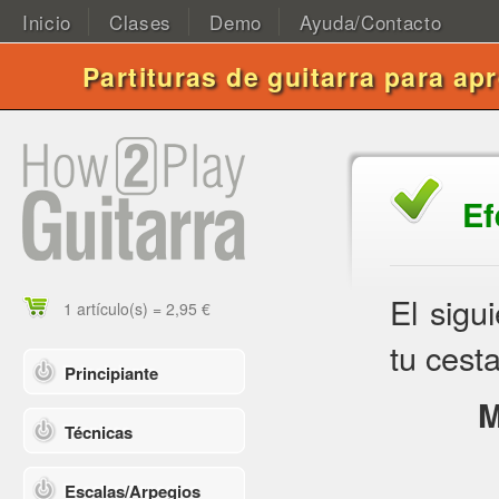
Inicio
Clases
Demo
Ayuda/Contacto
Partituras de guitarra para ap
Ef
El sigu
1 artículo(s) = 2,95 €
tu cesta
Principiante
M
Técnicas
Escalas/Arpegios