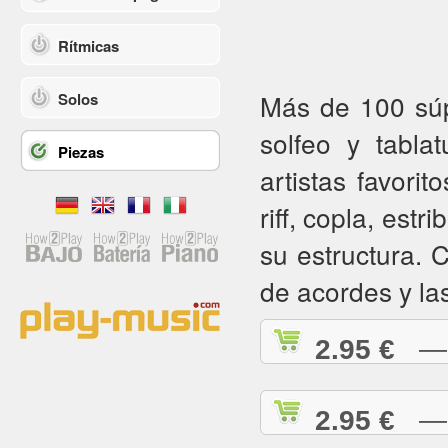
Rítmicas
Más de 100 súpe
Solos
solfeo y tabla
Piezas
artistas favorit
riff, copla, estr
su estructura.
de acordes y la
2.95 €
— A
2.95 €
— A