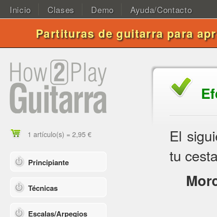
Inicio
Clases
Demo
Ayuda/Contacto
Partituras de guitarra para ap
Ef
El sigu
1 artículo(s) = 2,95 €
tu cesta
Principiante
Morc
Técnicas
Escalas/Arpegios