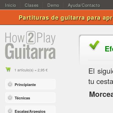
Inicio
Clases
Demo
Ayuda/Contacto
Partituras de guitarra para ap
Ef
El sigu
1 artículo(s) = 2,95 €
tu cesta
Principiante
Morcea
Técnicas
Escalas/Arpegios