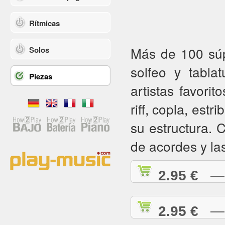
Rítmicas
Más de 100 súpe
Solos
solfeo y tabla
Piezas
artistas favorit
riff, copla, estr
su estructura.
de acordes y la
2.95 €
— A
2.95 €
— A