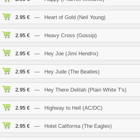
2.95 €
— Heart of Gold (Neil Young)
2.95 €
— Heavy Cross (Gossip)
2.95 €
— Hey Joe (Jimi Hendrix)
2.95 €
— Hey Jude (The Beatles)
2.95 €
— Hey There Delilah (Plain White T's)
2.95 €
— Highway to Hell (AC/DC)
2.95 €
— Hotel California (The Eagles)