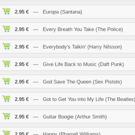
2.95 €
— Europa (Santana)
2.95 €
— Every Breath You Take (The Police)
2.95 €
— Everybody's Talkin' (Harry Nilsson)
2.95 €
— Give Life Back to Music (Daft Punk)
2.95 €
— God Save The Queen (Sex Pistols)
2.95 €
— Got to Get You into My Life (The Beatles
2.95 €
— Guitar Boogie (Arthur Smith)
2.95 €
— Happy (Pharrell Williams)