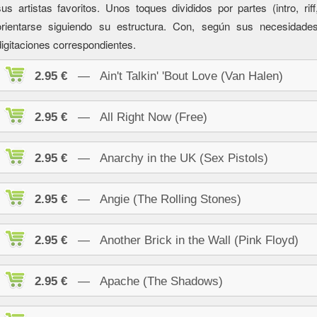
sus artistas favoritos. Unos toques divididos por partes (intro, riff,
orientarse siguiendo su estructura. Con, según sus necesidad
digitaciones correspondientes.
2.95 €
— Ain't Talkin' 'Bout Love (Van Halen)
2.95 €
— All Right Now (Free)
2.95 €
— Anarchy in the UK (Sex Pistols)
2.95 €
— Angie (The Rolling Stones)
2.95 €
— Another Brick in the Wall (Pink Floyd)
2.95 €
— Apache (The Shadows)