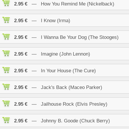
2.95 €
— How You Remind Me (Nickelback)
2.95 €
— I Know (Irma)
2.95 €
— I Wanna Be Your Dog (The Stooges)
2.95 €
— Imagine (John Lennon)
2.95 €
— In Your House (The Cure)
2.95 €
— Jack's Back (Maceo Parker)
2.95 €
— Jailhouse Rock (Elvis Presley)
2.95 €
— Johnny B. Goode (Chuck Berry)