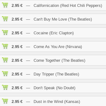
2.95 €
— Californication (Red Hot Chili Peppers)
2.95 €
— Can't Buy Me Love (The Beatles)
2.95 €
— Cocaine (Eric Clapton)
2.95 €
— Come As You Are (Nirvana)
2.95 €
— Come Together (The Beatles)
2.95 €
— Day Tripper (The Beatles)
2.95 €
— Don't Speak (No Doubt)
2.95 €
— Dust in the Wind (Kansas)