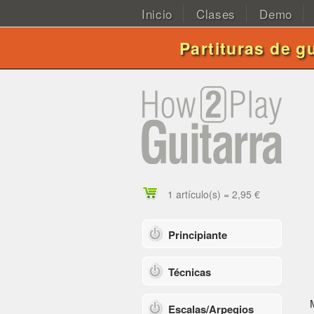
Inicio
Clases
Demo
Partituras de g
1 artículo(s) = 2,95 €
Principiante
Técnicas
Escalas/Arpegios