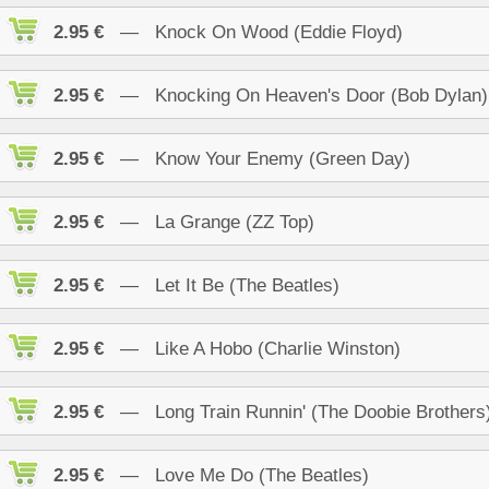
2.95 €
— Knock On Wood (Eddie Floyd)
2.95 €
— Knocking On Heaven's Door (Bob Dylan)
2.95 €
— Know Your Enemy (Green Day)
2.95 €
— La Grange (ZZ Top)
2.95 €
— Let It Be (The Beatles)
2.95 €
— Like A Hobo (Charlie Winston)
2.95 €
— Long Train Runnin' (The Doobie Brothers
2.95 €
— Love Me Do (The Beatles)