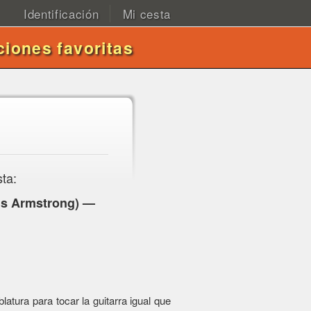
Identificación
Mi cesta
ciones favoritas
sta:
is Armstrong) —
atura para tocar la guitarra igual que