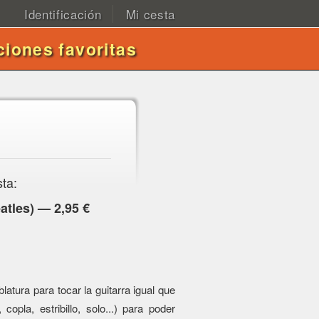
Identificación
Mi cesta
ciones favoritas
sta:
atles) — 2,95 €
atura para tocar la guitarra igual que
 copla, estribillo, solo...) para poder