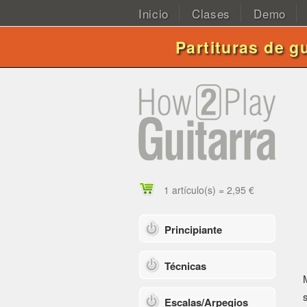
Inicio
Clases
Demo
Partituras de g
1 artículo(s) = 2,95 €
Principiante
Técnicas
Escalas/Arpegios