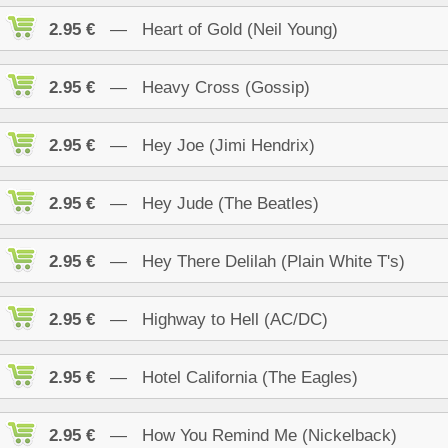
2.95 €
— Heart of Gold (Neil Young)
2.95 €
— Heavy Cross (Gossip)
2.95 €
— Hey Joe (Jimi Hendrix)
2.95 €
— Hey Jude (The Beatles)
2.95 €
— Hey There Delilah (Plain White T's)
2.95 €
— Highway to Hell (AC/DC)
2.95 €
— Hotel California (The Eagles)
2.95 €
— How You Remind Me (Nickelback)