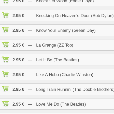
2.95 €
— Knock On Wood (Eddie Floyd)
2.95 €
— Knocking On Heaven's Door (Bob Dylan)
2.95 €
— Know Your Enemy (Green Day)
2.95 €
— La Grange (ZZ Top)
2.95 €
— Let It Be (The Beatles)
2.95 €
— Like A Hobo (Charlie Winston)
2.95 €
— Long Train Runnin' (The Doobie Brothers
2.95 €
— Love Me Do (The Beatles)