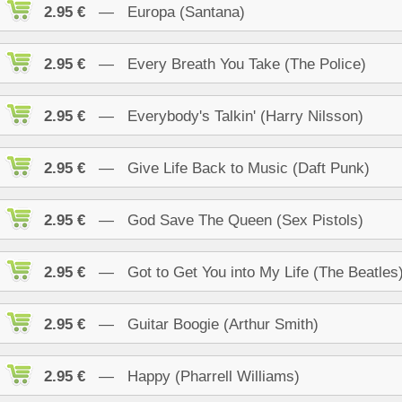
2.95 €
— Europa (Santana)
2.95 €
— Every Breath You Take (The Police)
2.95 €
— Everybody's Talkin' (Harry Nilsson)
2.95 €
— Give Life Back to Music (Daft Punk)
2.95 €
— God Save The Queen (Sex Pistols)
2.95 €
— Got to Get You into My Life (The Beatles
2.95 €
— Guitar Boogie (Arthur Smith)
2.95 €
— Happy (Pharrell Williams)