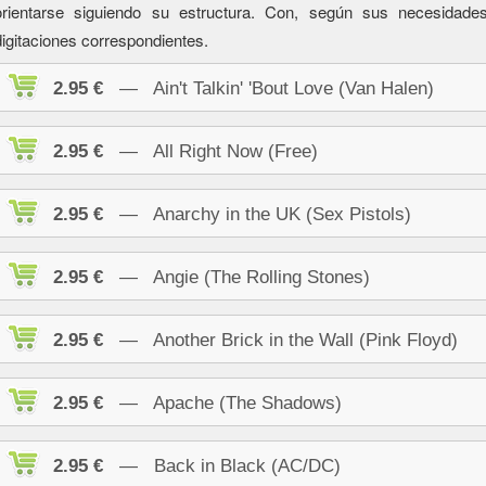
orientarse siguiendo su estructura. Con, según sus necesidad
digitaciones correspondientes.
2.95 €
— Ain't Talkin' 'Bout Love (Van Halen)
2.95 €
— All Right Now (Free)
2.95 €
— Anarchy in the UK (Sex Pistols)
2.95 €
— Angie (The Rolling Stones)
2.95 €
— Another Brick in the Wall (Pink Floyd)
2.95 €
— Apache (The Shadows)
2.95 €
— Back in Black (AC/DC)