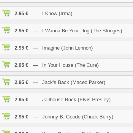
2.95 €
— I Know (Irma)
2.95 €
— I Wanna Be Your Dog (The Stooges)
2.95 €
— Imagine (John Lennon)
2.95 €
— In Your House (The Cure)
2.95 €
— Jack's Back (Maceo Parker)
2.95 €
— Jailhouse Rock (Elvis Presley)
2.95 €
— Johnny B. Goode (Chuck Berry)