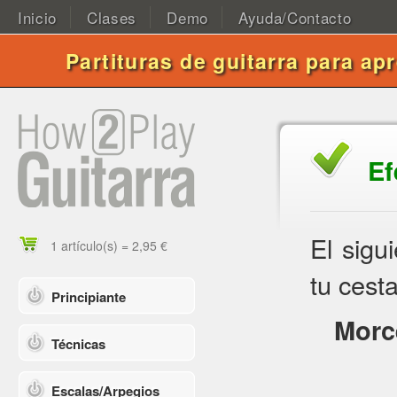
Inicio
Clases
Demo
Ayuda/Contacto
Partituras de guitarra para ap
Ef
El sigu
1 artículo(s) = 2,95 €
tu cesta
Principiante
Morc
Técnicas
Escalas/Arpegios