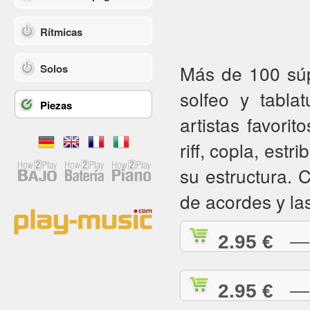
Rítmicas
Más de 100 súpe
Solos
solfeo y tabla
Piezas
artistas favorit
riff, copla, estr
su estructura.
de acordes y la
2.95 €
— A
2.95 €
— A