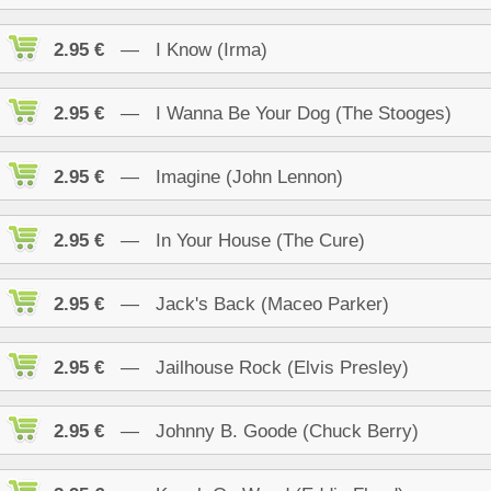
2.95 €
— I Know (Irma)
2.95 €
— I Wanna Be Your Dog (The Stooges)
2.95 €
— Imagine (John Lennon)
2.95 €
— In Your House (The Cure)
2.95 €
— Jack's Back (Maceo Parker)
2.95 €
— Jailhouse Rock (Elvis Presley)
2.95 €
— Johnny B. Goode (Chuck Berry)