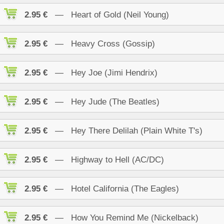
2.95 €
— Heart of Gold (Neil Young)
2.95 €
— Heavy Cross (Gossip)
2.95 €
— Hey Joe (Jimi Hendrix)
2.95 €
— Hey Jude (The Beatles)
2.95 €
— Hey There Delilah (Plain White T's)
2.95 €
— Highway to Hell (AC/DC)
2.95 €
— Hotel California (The Eagles)
2.95 €
— How You Remind Me (Nickelback)