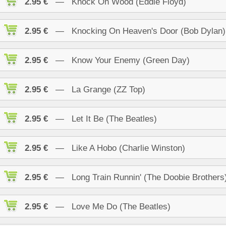
2.95 €
— Knock On Wood (Eddie Floyd)
2.95 €
— Knocking On Heaven's Door (Bob Dylan)
2.95 €
— Know Your Enemy (Green Day)
2.95 €
— La Grange (ZZ Top)
2.95 €
— Let It Be (The Beatles)
2.95 €
— Like A Hobo (Charlie Winston)
2.95 €
— Long Train Runnin' (The Doobie Brothers
2.95 €
— Love Me Do (The Beatles)