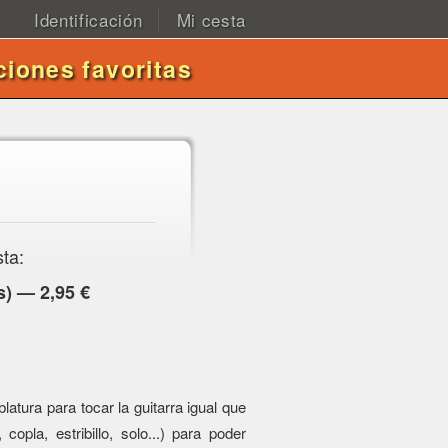
Identificación
Mi cesta
ciones favoritas
sta:
) — 2,95 €
atura para tocar la guitarra igual que
 copla, estribillo, solo...) para poder