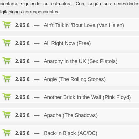
orientarse siguiendo su estructura. Con, según sus necesidad
digitaciones correspondientes.
2.95 €
— Ain't Talkin' 'Bout Love (Van Halen)
2.95 €
— All Right Now (Free)
2.95 €
— Anarchy in the UK (Sex Pistols)
2.95 €
— Angie (The Rolling Stones)
2.95 €
— Another Brick in the Wall (Pink Floyd)
2.95 €
— Apache (The Shadows)
2.95 €
— Back in Black (AC/DC)