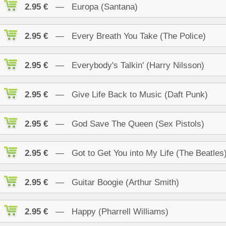
2.95 €
— Europa (Santana)
2.95 €
— Every Breath You Take (The Police)
2.95 €
— Everybody's Talkin' (Harry Nilsson)
2.95 €
— Give Life Back to Music (Daft Punk)
2.95 €
— God Save The Queen (Sex Pistols)
2.95 €
— Got to Get You into My Life (The Beatles
2.95 €
— Guitar Boogie (Arthur Smith)
2.95 €
— Happy (Pharrell Williams)