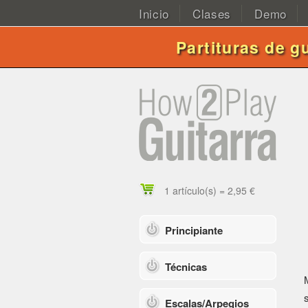
Inicio
Clases
Demo
Partituras de g
1 artículo(s) = 2,95 €
Principiante
Técnicas
Escalas/Arpegios