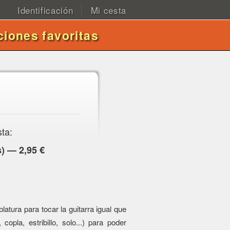
Identificación
Mi cesta
ciones favoritas
sta:
) — 2,95 €
atura para tocar la guitarra igual que
 copla, estribillo, solo...) para poder