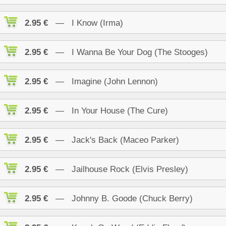
2.95 €
— I Know (Irma)
2.95 €
— I Wanna Be Your Dog (The Stooges)
2.95 €
— Imagine (John Lennon)
2.95 €
— In Your House (The Cure)
2.95 €
— Jack's Back (Maceo Parker)
2.95 €
— Jailhouse Rock (Elvis Presley)
2.95 €
— Johnny B. Goode (Chuck Berry)