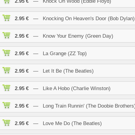
2.95 €
— Knock On Wood (Eddie Floyd)
2.95 €
— Knocking On Heaven's Door (Bob Dylan)
2.95 €
— Know Your Enemy (Green Day)
2.95 €
— La Grange (ZZ Top)
2.95 €
— Let It Be (The Beatles)
2.95 €
— Like A Hobo (Charlie Winston)
2.95 €
— Long Train Runnin' (The Doobie Brothers
2.95 €
— Love Me Do (The Beatles)