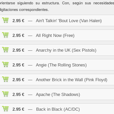
orientarse siguiendo su estructura. Con, según sus necesidad
digitaciones correspondientes.
2.95 €
— Ain't Talkin' 'Bout Love (Van Halen)
2.95 €
— All Right Now (Free)
2.95 €
— Anarchy in the UK (Sex Pistols)
2.95 €
— Angie (The Rolling Stones)
2.95 €
— Another Brick in the Wall (Pink Floyd)
2.95 €
— Apache (The Shadows)
2.95 €
— Back in Black (AC/DC)