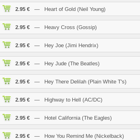
2.95 €
— Heart of Gold (Neil Young)
2.95 €
— Heavy Cross (Gossip)
2.95 €
— Hey Joe (Jimi Hendrix)
2.95 €
— Hey Jude (The Beatles)
2.95 €
— Hey There Delilah (Plain White T's)
2.95 €
— Highway to Hell (AC/DC)
2.95 €
— Hotel California (The Eagles)
2.95 €
— How You Remind Me (Nickelback)