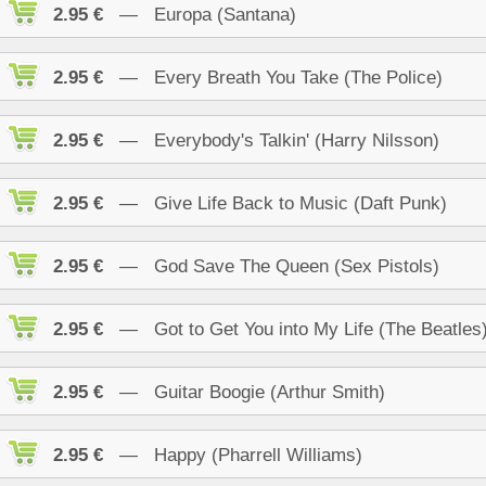
2.95 €
— Europa (Santana)
2.95 €
— Every Breath You Take (The Police)
2.95 €
— Everybody's Talkin' (Harry Nilsson)
2.95 €
— Give Life Back to Music (Daft Punk)
2.95 €
— God Save The Queen (Sex Pistols)
2.95 €
— Got to Get You into My Life (The Beatles
2.95 €
— Guitar Boogie (Arthur Smith)
2.95 €
— Happy (Pharrell Williams)