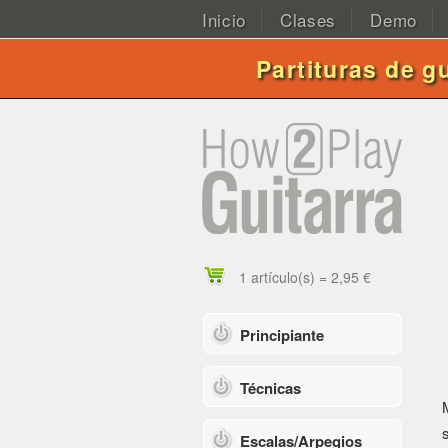
Inicio
Clases
Demo
Partituras de g
1 artículo(s) = 2,95 €
Principiante
Técnicas
Escalas/Arpegios